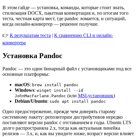
В этом гайде — установка, команды, которые стоит знать,
стилизация DOCX, пакетная конвертация и, по итогам того
теста, честная карта мест, где pandoc ломается, и ситуаций,
когда онлайн-конвертер — решение получше.
👉
К результатам теста
|
К сравнению CLI и онлайн-
конвертера
Установка Pandoc
Pandoc — это один бинарный файл с установщиками под все
основные платформы:
macOS
:
brew install pandoc
Windows
:
winget install --id
(или
MSI-установщик
)
JohnMacFarlane.Pandoc
Debian/Ubuntu
:
sudo apt install pandoc
Одно предостережение, прежде чем доверять старому
системному пакету: репозитории дистрибутивов нередко
поставляют версии pandoc с отставанием в годы. Ubuntu LTS
долго распространяла 2.x, тогда как актуальная линейка
релизов — 3.x, и, как вы увидите ниже, возраст версии влияет