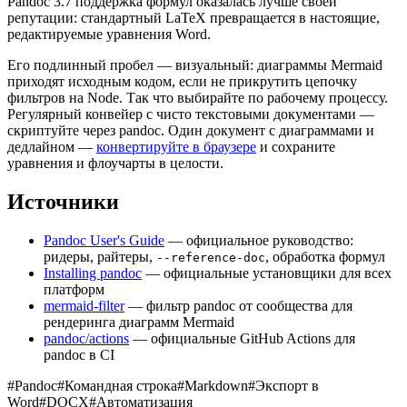
Pandoc 3.7 поддержка формул оказалась лучше своей
репутации: стандартный LaTeX превращается в настоящие,
редактируемые уравнения Word.
Его подлинный пробел — визуальный: диаграммы Mermaid
приходят исходным кодом, если не прикрутить цепочку
фильтров на Node. Так что выбирайте по рабочему процессу.
Регулярный конвейер с чисто текстовыми документами —
скриптуйте через pandoc. Один документ с диаграммами и
дедлайном —
конвертируйте в браузере
и сохраните
уравнения и флоучарты в целости.
Источники
Pandoc User's Guide
— официальное руководство:
ридеры, райтеры,
, обработка формул
--reference-doc
Installing pandoc
— официальные установщики для всех
платформ
mermaid-filter
— фильтр pandoc от сообщества для
рендеринга диаграмм Mermaid
pandoc/actions
— официальные GitHub Actions для
pandoc в CI
#
Pandoc
#
Командная строка
#
Markdown
#
Экспорт в
Word
#
DOCX
#
Автоматизация