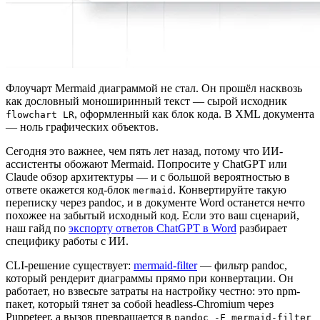
Флоучарт Mermaid диаграммой не стал. Он прошёл насквозь
как дословный моноширинный текст — сырой исходник
, оформленный как блок кода. В XML документа
flowchart LR
— ноль графических объектов.
Сегодня это важнее, чем пять лет назад, потому что ИИ-
ассистенты обожают Mermaid. Попросите у ChatGPT или
Claude обзор архитектуры — и с большой вероятностью в
ответе окажется код-блок
. Конвертируйте такую
mermaid
переписку через pandoc, и в документе Word останется нечто
похожее на забытый исходный код. Если это ваш сценарий,
наш гайд по
экспорту ответов ChatGPT в Word
разбирает
специфику работы с ИИ.
CLI-решение существует:
mermaid-filter
— фильтр pandoc,
который рендерит диаграммы прямо при конвертации. Он
работает, но взвесьте затраты на настройку честно: это npm-
пакет, который тянет за собой headless-Chromium через
Puppeteer, а вызов превращается в
pandoc -F mermaid-filter