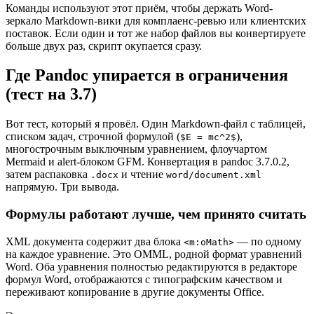
Команды используют этот приём, чтобы держать Word-
зеркало Markdown-вики для комплаенс-ревью или клиентских
поставок. Если один и тот же набор файлов вы конвертируете
больше двух раз, скрипт окупается сразу.
Где Pandoc упирается в ограничения
(тест на 3.7)
Вот тест, который я провёл. Один Markdown-файл с таблицей,
списком задач, строчной формулой (
),
$E = mc^2$
многострочным выключным уравнением, флоучартом
Mermaid и alert-блоком GFM. Конвертация в pandoc 3.7.0.2,
затем распаковка
и чтение
.docx
word/document.xml
напрямую. Три вывода.
Формулы работают лучше, чем принято считать
XML документа содержит два блока
— по одному
<m:oMath>
на каждое уравнение. Это OMML, родной формат уравнений
Word. Оба уравнения полностью редактируются в редакторе
формул Word, отображаются с типографским качеством и
переживают копирование в другие документы Office.