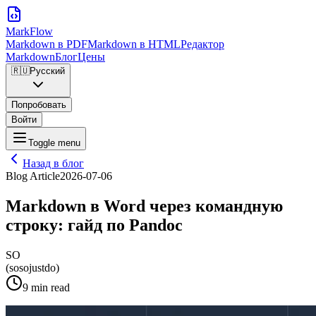
MarkFlow
Markdown в PDF
Markdown в HTML
Редактор
Markdown
Блог
Цены
🇷🇺
Русский
Попробовать
Войти
Toggle menu
Назад в блог
Blog Article
2026-07-06
Markdown в Word через командную
строку: гайд по Pandoc
SO
(sosojustdo)
9 min read