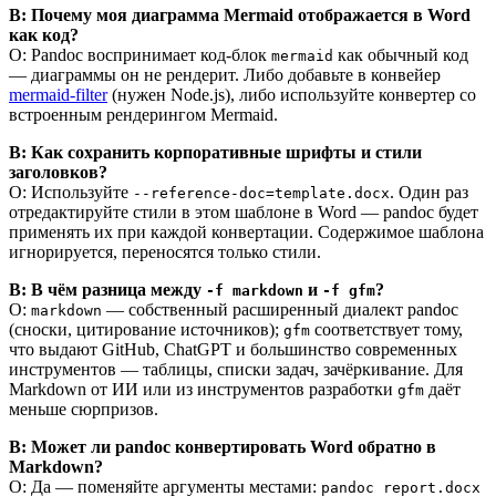
В: Почему моя диаграмма Mermaid отображается в Word
как код?
О: Pandoc воспринимает код-блок
как обычный код
mermaid
— диаграммы он не рендерит. Либо добавьте в конвейер
mermaid-filter
(нужен Node.js), либо используйте конвертер со
встроенным рендерингом Mermaid.
В: Как сохранить корпоративные шрифты и стили
заголовков?
О: Используйте
. Один раз
--reference-doc=template.docx
отредактируйте стили в этом шаблоне в Word — pandoc будет
применять их при каждой конвертации. Содержимое шаблона
игнорируется, переносятся только стили.
В: В чём разница между
и
?
-f markdown
-f gfm
О:
— собственный расширенный диалект pandoc
markdown
(сноски, цитирование источников);
соответствует тому,
gfm
что выдают GitHub, ChatGPT и большинство современных
инструментов — таблицы, списки задач, зачёркивание. Для
Markdown от ИИ или из инструментов разработки
даёт
gfm
меньше сюрпризов.
В: Может ли pandoc конвертировать Word обратно в
Markdown?
О: Да — поменяйте аргументы местами:
pandoc report.docx