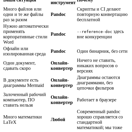
инструмент
Много файлов или
Скрипты и CI делают
одни и те же файлы
Pandoc
повторную конвертацию
раз за разом
бесплатной
Нужно автоматически
применять
здесь
--reference-doc
Pandoc
корпоративные стили
вне конкуренции
Word
Офлайн или
Pandoc
Один бинарник, без сети
изолированная среда
Ничего не ставить,
Один документ,
Онлайн-
никаких вопросов о
сдавать скоро
конвертер
версиях
Диаграммы остаются
В документе есть
Онлайн-
диаграммами, без
диаграммы Mermaid
конвертер
цепочки фильтров
Залоченный рабочий
Онлайн-
компьютер, ПО
Работает в браузере
конвертер
ставить нельзя
Современный pandoc
Много математики
хорошо справляется со
Любой
LaTeX
стандартной
математикой; мы тоже