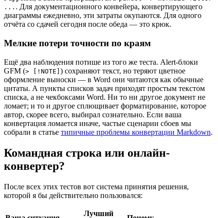
. Для документационного конвейера, конвертирующего
...
диаграммы ежедневно, эти затраты окупаются. Для одного
отчёта со сдачей сегодня после обеда — это крюк.
Мелкие потери точности по краям
Ещё два наблюдения потише из того же теста. Alert-блоки
GFM (
) сохраняют текст, но теряют цветное
> [!NOTE]
оформление выноски — в Word они читаются как обычные
цитаты. А пункты списков задач приходят простым текстом
списка, а не чекбоксами Word. Ни то ни другое документ не
ломает; и то и другое сплющивает форматирование, которое
автор, скорее всего, выбирал сознательно. Если ваша
конвертация ломается иначе, частые сценарии сбоев мы
собрали в статье
типичные проблемы конвертации Markdown
.
Командная строка или онлайн-
конвертер?
После всех этих тестов вот система принятия решения,
которой я бы действительно пользовался:
Лучший
Ваша ситуация
Почему