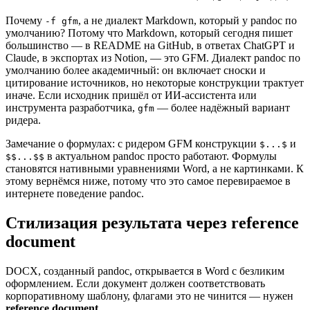
Почему
, а не диалект Markdown, который у pandoc по
-f gfm
умолчанию? Потому что Markdown, который сегодня пишет
большинство — в README на GitHub, в ответах ChatGPT и
Claude, в экспортах из Notion, — это GFM. Диалект pandoc по
умолчанию более академичный: он включает сноски и
цитирование источников, но некоторые конструкции трактует
иначе. Если исходник пришёл от ИИ-ассистента или
инструмента разработчика,
— более надёжный вариант
gfm
ридера.
Замечание о формулах: с ридером GFM конструкции
и
$...$
в актуальном pandoc просто работают. Формулы
$$...$$
становятся нативными уравнениями Word, а не картинками. К
этому вернёмся ниже, потому что это самое перевираемое в
интернете поведение pandoc.
Стилизация результата через reference
document
DOCX, созданный pandoc, открывается в Word с безликим
оформлением. Если документ должен соответствовать
корпоративному шаблону, флагами это не чинится — нужен
reference document
.