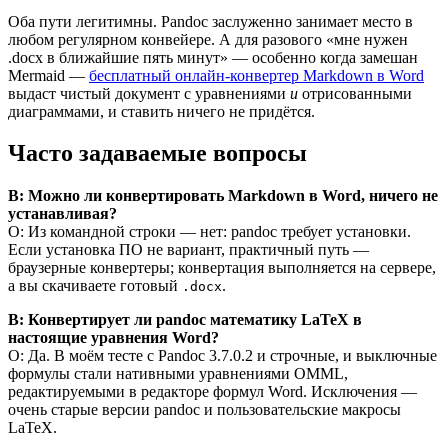
Оба пути легитимны. Pandoc заслуженно занимает место в
любом регулярном конвейере. А для разового «мне нужен
.docx в ближайшие пять минут» — особенно когда замешан
Mermaid —
бесплатный онлайн-конвертер Markdown в Word
выдаст чистый документ с уравнениями
и
отрисованными
диаграммами, и ставить ничего не придётся.
Часто задаваемые вопросы
В: Можно ли конвертировать Markdown в Word, ничего не
устанавливая?
О: Из командной строки — нет: pandoc требует установки.
Если установка ПО не вариант, практичный путь —
браузерные конвертеры; конвертация выполняется на сервере,
а вы скачиваете готовый
.
.docx
В: Конвертирует ли pandoc математику LaTeX в
настоящие уравнения Word?
О: Да. В моём тесте с Pandoc 3.7.0.2 и строчные, и выключные
формулы стали нативными уравнениями OMML,
редактируемыми в редакторе формул Word. Исключения —
очень старые версии pandoc и пользовательские макросы
LaTeX.