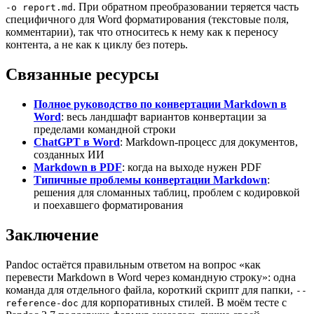
. При обратном преобразовании теряется часть
-o report.md
специфичного для Word форматирования (текстовые поля,
комментарии), так что относитесь к нему как к переносу
контента, а не как к циклу без потерь.
Связанные ресурсы
Полное руководство по конвертации Markdown в
Word
: весь ландшафт вариантов конвертации за
пределами командной строки
ChatGPT в Word
: Markdown-процесс для документов,
созданных ИИ
Markdown в PDF
: когда на выходе нужен PDF
Типичные проблемы конвертации Markdown
:
решения для сломанных таблиц, проблем с кодировкой
и поехавшего форматирования
Заключение
Pandoc остаётся правильным ответом на вопрос «как
перевести Markdown в Word через командную строку»: одна
команда для отдельного файла, короткий скрипт для папки,
--
для корпоративных стилей. В моём тесте с
reference-doc