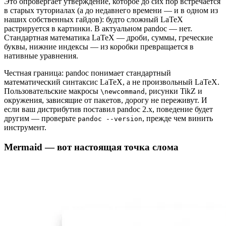
Это опровергает утверждение, которое до сих пор встречается
в старых туториалах (а до недавнего времени — и в одном из
наших собственных гайдов): будто сложный LaTeX
растрируется в картинки. В актуальном pandoc — нет.
Стандартная математика LaTeX — дроби, суммы, греческие
буквы, нижние индексы — из коробки превращается в
нативные уравнения.
Честная граница: pandoc понимает стандартный
математический синтаксис LaTeX, а не произвольный LaTeX.
Пользовательские макросы
, рисунки TikZ и
\newcommand
окружения, зависящие от пакетов, дорогу не переживут. И
если ваш дистрибутив поставил pandoc 2.x, поведение будет
другим — проверьте
, прежде чем винить
pandoc --version
инструмент.
Mermaid — вот настоящая точка слома