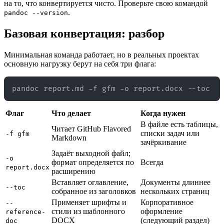
на то, что конвертируется чисто. Проверьте свою командой
.
pandoc --version
Базовая конвертация: разбор
Минимальная команда работает, но в реальных проектах
основную нагрузку берут на себя три флага:
Флаг
Что делает
Когда нужен
В файле есть таблицы,
Читает GitHub Flavored
списки задач или
-f gfm
Markdown
зачёркивание
Задаёт выходной файл;
-o
формат определяется по
Всегда
report.docx
расширению
Вставляет оглавление,
Документы длиннее
--toc
собранное из заголовков
нескольких страниц
Применяет шрифты и
Корпоративное
--
стили из шаблонного
оформление
reference-
DOCX
(следующий раздел)
doc