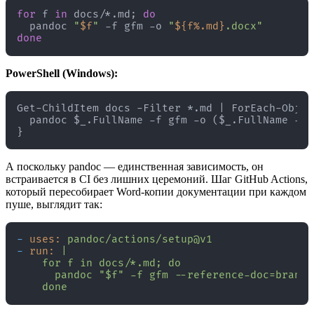
for
 f 
in
 docs/*.md; 
do
  pandoc 
"
$f
"
 -f gfm -o 
"
${f%.md}
.docx"
done
PowerShell (Windows):
Get-ChildItem docs -Filter *.md | ForEach-Object
  pandoc $_.FullName -f gfm -o ($_.FullName -re
А поскольку pandoc — единственная зависимость, он
встраивается в CI без лишних церемоний. Шаг GitHub Actions,
который пересобирает Word-копии документации при каждом
пуше, выглядит так:
-
uses:
pandoc/actions/setup@v1
-
run:
|

    for f in docs/*.md; do

      pandoc "$f" -f gfm --reference-doc=brand.