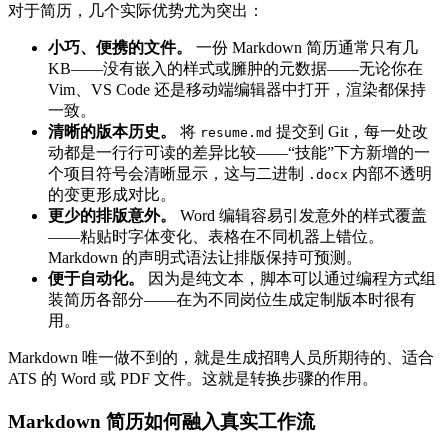
对于简历，几个实际优势尤为突出：
小巧、便携的文件。
一份 Markdown 简历通常只有几
KB——没有嵌入的样式或臃肿的元数据——无论你在
Vim、VS Code 还是移动端编辑器中打开，渲染都保持
一致。
清晰的版本历史。
将
提交到 Git，每一处改
resume.md
动都是一行行可读的差异比较——“技能”下方新增的一
个项目符号会清晰显示，这与二进制
内部不透明
.docx
的变更形成对比。
更少的排版意外。
Word 编辑容易引发意外的样式覆盖
——粘贴时字体变化、表格在不同机器上错位。
Markdown 的声明式语法让排版保持可预测。
便于自动化。
因为是纯文本，脚本可以通过编程方式组
装简历各部分——在为不同岗位生成定制版本时很有
用。
Markdown 唯一做不到的，就是生成招聘人员所期待的、适合
ATS 的 Word 或 PDF 文件。这就是转换步骤的作用。
Markdown 简历如何融入真实工作流