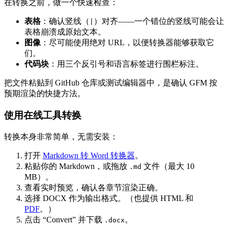
在转换之前，做一个快速检查：
表格
：确认竖线（
）对齐——一个错位的竖线可能会让
|
表格崩溃成原始文本。
图像
：尽可能使用绝对 URL，以便转换器能够获取它
们。
代码块
：用三个反引号和语言标签进行围栏标注。
把文件粘贴到 GitHub 仓库或测试编辑器中，是确认 GFM 按
预期渲染的快捷方法。
使用在线工具转换
转换本身非常简单，无需安装：
打开
Markdown 转 Word 转换器
。
粘贴你的 Markdown，或拖放
文件（最大 10
.md
MB）。
查看实时预览，确认各章节渲染正确。
选择 DOCX 作为输出格式。（也提供 HTML 和
PDF
。）
点击 “Convert” 并下载
。
.docx