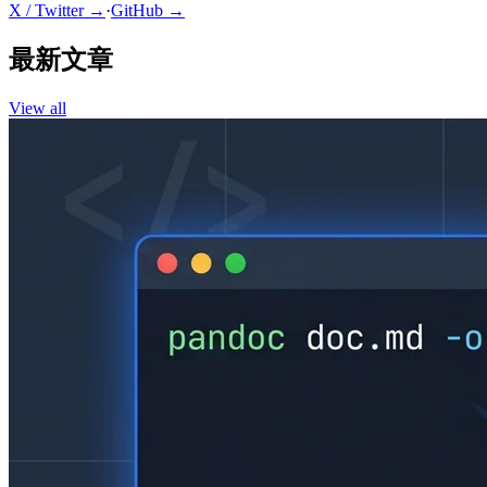
X / Twitter →
·
GitHub →
最新文章
View all