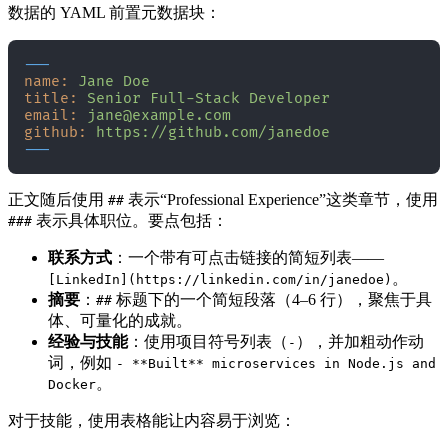
数据的 YAML 前置元数据块：
---
name:
Jane
Doe
title:
Senior
Full-Stack
Developer
email:
jane@example.com
github:
https://github.com/janedoe
正文随后使用
表示“Professional Experience”这类章节，使用
##
表示具体职位。要点包括：
###
联系方式
：一个带有可点击链接的简短列表——
。
[LinkedIn](https://linkedin.com/in/janedoe)
摘要
：
标题下的一个简短段落（4–6 行），聚焦于具
##
体、可量化的成就。
经验与技能
：使用项目符号列表（
），并加粗动作动
-
词，例如
- **Built** microservices in Node.js and
。
Docker
对于技能，使用表格能让内容易于浏览：