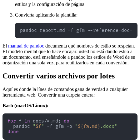
estilos y la configuración de página.
Convierta aplicando la plantilla:
El
manual de pandoc
documenta qué nombres de estilo se respetan.
El modelo mental que lo hace encajar: usted no está dando estilo a
un documento, está enseñándole a pandoc los estilos de Word de su
organización una sola vez, para reutilizarlos en cada conversión.
Convertir varios archivos por lotes
Aquí es donde la línea de comandos gana de verdad a cualquier
herramienta web. Convertir una carpeta entera:
Bash (macOS/Linux):
for
 f 
in
 docs/*.md; 
do
  pandoc 
"
$f
"
 -f gfm -o 
"
${f%.md}
.docx"
done