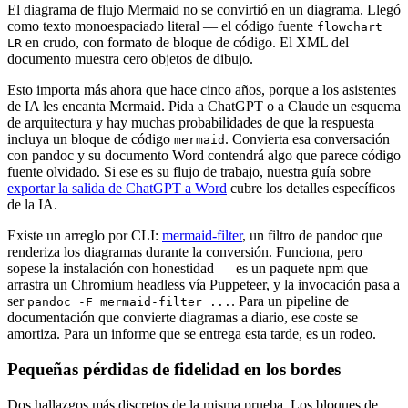
El diagrama de flujo Mermaid no se convirtió en un diagrama. Llegó
como texto monoespaciado literal — el código fuente
flowchart
en crudo, con formato de bloque de código. El XML del
LR
documento muestra cero objetos de dibujo.
Esto importa más ahora que hace cinco años, porque a los asistentes
de IA les encanta Mermaid. Pida a ChatGPT o a Claude un esquema
de arquitectura y hay muchas probabilidades de que la respuesta
incluya un bloque de código
. Convierta esa conversación
mermaid
con pandoc y su documento Word contendrá algo que parece código
fuente olvidado. Si ese es su flujo de trabajo, nuestra guía sobre
exportar la salida de ChatGPT a Word
cubre los detalles específicos
de la IA.
Existe un arreglo por CLI:
mermaid-filter
, un filtro de pandoc que
renderiza los diagramas durante la conversión. Funciona, pero
sopese la instalación con honestidad — es un paquete npm que
arrastra un Chromium headless vía Puppeteer, y la invocación pasa a
ser
. Para un pipeline de
pandoc -F mermaid-filter ...
documentación que convierte diagramas a diario, ese coste se
amortiza. Para un informe que se entrega esta tarde, es un rodeo.
Pequeñas pérdidas de fidelidad en los bordes
Dos hallazgos más discretos de la misma prueba. Los bloques de