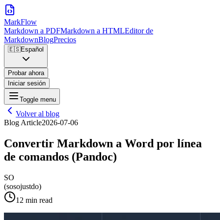
MarkFlow
Markdown a PDF
Markdown a HTML
Editor de
Markdown
Blog
Precios
🇪🇸
Español
Probar ahora
Iniciar sesión
Toggle menu
Volver al blog
Blog Article
2026-07-06
Convertir Markdown a Word por línea
de comandos (Pandoc)
SO
(sosojustdo)
12 min read