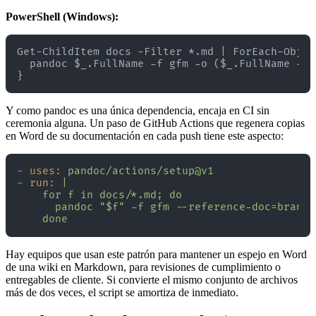
PowerShell (Windows):
Get-ChildItem docs -Filter *.md | ForEach-Object
  pandoc $_.FullName -f gfm -o ($_.FullName -re
Y como pandoc es una única dependencia, encaja en CI sin
ceremonia alguna. Un paso de GitHub Actions que regenera copias
en Word de su documentación en cada push tiene este aspecto:
-
uses:
pandoc/actions/setup@v1
-
run:
|

    for f in docs/*.md; do

      pandoc "$f" -f gfm --reference-doc=brand.
Hay equipos que usan este patrón para mantener un espejo en Word
de una wiki en Markdown, para revisiones de cumplimiento o
entregables de cliente. Si convierte el mismo conjunto de archivos
más de dos veces, el script se amortiza de inmediato.