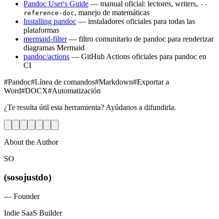
Pandoc User's Guide
— manual oficial: lectores, writers,
--
, manejo de matemáticas
reference-doc
Installing pandoc
— instaladores oficiales para todas las
plataformas
mermaid-filter
— filtro comunitario de pandoc para renderizar
diagramas Mermaid
pandoc/actions
— GitHub Actions oficiales para pandoc en
CI
#
Pandoc
#
Línea de comandos
#
Markdown
#
Exportar a
Word
#
DOCX
#
Automatización
¿Te resulta útil esta herramienta? Ayúdanos a difundirla.
About the Author
SO
(sosojustdo)
—
Founder
Indie SaaS Builder