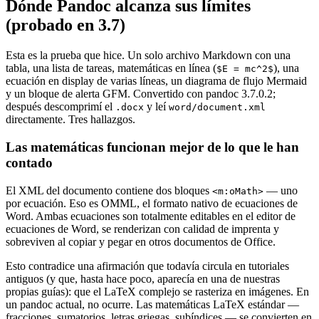
Dónde Pandoc alcanza sus límites
(probado en 3.7)
Esta es la prueba que hice. Un solo archivo Markdown con una
tabla, una lista de tareas, matemáticas en línea (
), una
$E = mc^2$
ecuación en display de varias líneas, un diagrama de flujo Mermaid
y un bloque de alerta GFM. Convertido con pandoc 3.7.0.2;
después descomprimí el
y leí
.docx
word/document.xml
directamente. Tres hallazgos.
Las matemáticas funcionan mejor de lo que le han
contado
El XML del documento contiene dos bloques
— uno
<m:oMath>
por ecuación. Eso es OMML, el formato nativo de ecuaciones de
Word. Ambas ecuaciones son totalmente editables en el editor de
ecuaciones de Word, se renderizan con calidad de imprenta y
sobreviven al copiar y pegar en otros documentos de Office.
Esto contradice una afirmación que todavía circula en tutoriales
antiguos (y que, hasta hace poco, aparecía en una de nuestras
propias guías): que el LaTeX complejo se rasteriza en imágenes. En
un pandoc actual, no ocurre. Las matemáticas LaTeX estándar —
fracciones, sumatorios, letras griegas, subíndices — se convierten en