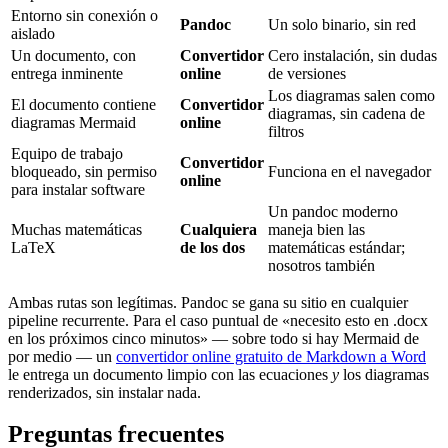
Entorno sin conexión o
Pandoc
Un solo binario, sin red
aislado
Un documento, con
Convertidor
Cero instalación, sin dudas
entrega inminente
online
de versiones
Los diagramas salen como
El documento contiene
Convertidor
diagramas, sin cadena de
diagramas Mermaid
online
filtros
Equipo de trabajo
Convertidor
bloqueado, sin permiso
Funciona en el navegador
online
para instalar software
Un pandoc moderno
Muchas matemáticas
Cualquiera
maneja bien las
LaTeX
de los dos
matemáticas estándar;
nosotros también
Ambas rutas son legítimas. Pandoc se gana su sitio en cualquier
pipeline recurrente. Para el caso puntual de «necesito esto en .docx
en los próximos cinco minutos» — sobre todo si hay Mermaid de
por medio — un
convertidor online gratuito de Markdown a Word
le entrega un documento limpio con las ecuaciones
y
los diagramas
renderizados, sin instalar nada.
Preguntas frecuentes