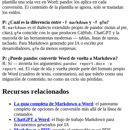
plantilla una sola vez en Word; pandoc los aplica en cada
conversión. El contenido de la plantilla se ignora, solo se trasladan
los estilos.
P: ¿Cuál es la diferencia entre
y
?
-f markdown
-f gfm
R:
es el dialecto extendido propio de pandoc (notas al pie,
markdown
citas);
coincide con lo que producen GitHub, ChatGPT y la
gfm
mayoría de las herramientas modernas — tablas, listas de tareas,
tachado. Para Markdown generado por IA o escrito por
desarrolladores,
da menos sorpresas.
gfm
P: ¿Puede pandoc convertir Word de vuelta a Markdown?
R: Sí — invierta los argumentos:
pandoc report.docx -o
. El viaje de ida y vuelta pierde parte del formato propio
report.md
de Word (cuadros de texto, comentarios), así que trátelo como una
migración de contenido, no como un ciclo sin pérdidas.
Recursos relacionados
La guía completa de Markdown a Word
: el panorama
completo de opciones de conversión más allá de la línea de
comandos
ChatGPT a Word
: el flujo de trabajo Markdown para
documentos generados por IA
Markdown a PDF
: cuando el entregable es un PDF