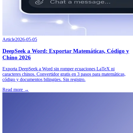
Article
2026-05-05
DeepSeek a Word: Exportar Matemáticas, Código y
Chino 2026
Exporta DeepSeek a Word sin romper ecuaciones LaTeX ni
caracteres chinos. Convertidor gratis en 3 pasos para matemáticas,
código y documentos bilingües. Sin registro.
Read more →