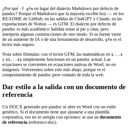
¿Por qué
en lugar del dialecto Markdown por defecto de
-f gfm
pandoc? Porque el Markdown que la mayoría escribe hoy — en los
README de GitHub, en las salidas de ChatGPT y Claude, en las
exportaciones de Notion — es GFM. El dialecto por defecto de
pandoc es más académico: habilita notas al pie y citas, pero
interpreta algunas construcciones de otro modo. Si su fuente viene
de un asistente de IA o de una herramienta de desarrollo,
es el
gfm
lector más seguro.
Nota sobre fórmulas: con el lector GFM, las matemáticas en
$...$
y
simplemente funcionan en un pandoc actual. Las
$$...$$
ecuaciones se convierten en ecuaciones nativas de Word, no en
imágenes. Volveremos sobre esto más abajo, porque es el
comportamiento de pandoc peor contado de toda la web.
Dar estilo a la salida con un documento de
referencia
Un DOCX generado por pandoc se abre en Word con un estilo
genérico. Si el documento tiene que ajustarse a una plantilla
corporativa, eso no se arregla con opciones: se usa un
documento
de referencia
(reference-doc).