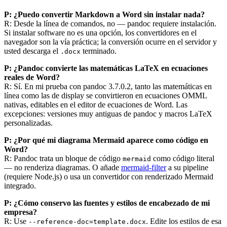
P: ¿Puedo convertir Markdown a Word sin instalar nada?
R: Desde la línea de comandos, no — pandoc requiere instalación.
Si instalar software no es una opción, los convertidores en el
navegador son la vía práctica; la conversión ocurre en el servidor y
usted descarga el
terminado.
.docx
P: ¿Pandoc convierte las matemáticas LaTeX en ecuaciones
reales de Word?
R: Sí. En mi prueba con pandoc 3.7.0.2, tanto las matemáticas en
línea como las de display se convirtieron en ecuaciones OMML
nativas, editables en el editor de ecuaciones de Word. Las
excepciones: versiones muy antiguas de pandoc y macros LaTeX
personalizadas.
P: ¿Por qué mi diagrama Mermaid aparece como código en
Word?
R: Pandoc trata un bloque de código
como código literal
mermaid
— no renderiza diagramas. O añade
mermaid-filter
a su pipeline
(requiere Node.js) o usa un convertidor con renderizado Mermaid
integrado.
P: ¿Cómo conservo las fuentes y estilos de encabezado de mi
empresa?
R: Use
. Edite los estilos de esa
--reference-doc=template.docx