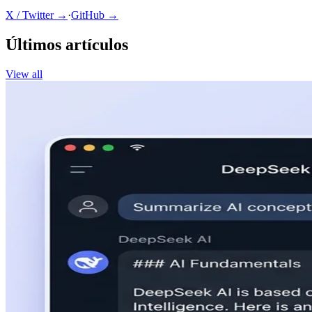
X / Twitter →
·
GitHub →
Últimos artículos
View all