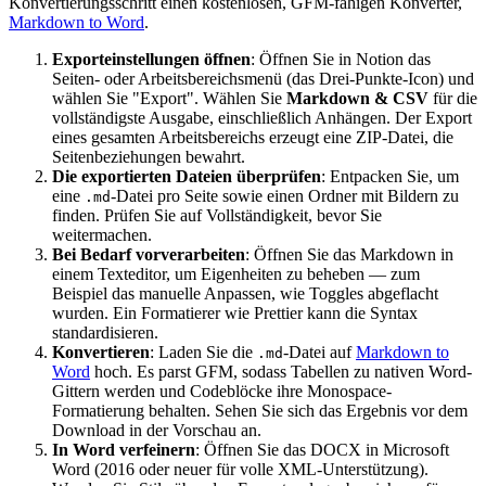
Konvertierungsschritt einen kostenlosen, GFM-fähigen Konverter,
Markdown to Word
.
Exporteinstellungen öffnen
: Öffnen Sie in Notion das
Seiten- oder Arbeitsbereichsmenü (das Drei-Punkte-Icon) und
wählen Sie "Export". Wählen Sie
Markdown & CSV
für die
vollständigste Ausgabe, einschließlich Anhängen. Der Export
eines gesamten Arbeitsbereichs erzeugt eine ZIP-Datei, die
Seitenbeziehungen bewahrt.
Die exportierten Dateien überprüfen
: Entpacken Sie, um
eine
-Datei pro Seite sowie einen Ordner mit Bildern zu
.md
finden. Prüfen Sie auf Vollständigkeit, bevor Sie
weitermachen.
Bei Bedarf vorverarbeiten
: Öffnen Sie das Markdown in
einem Texteditor, um Eigenheiten zu beheben — zum
Beispiel das manuelle Anpassen, wie Toggles abgeflacht
wurden. Ein Formatierer wie Prettier kann die Syntax
standardisieren.
Konvertieren
: Laden Sie die
-Datei auf
Markdown to
.md
Word
hoch. Es parst GFM, sodass Tabellen zu nativen Word-
Gittern werden und Codeblöcke ihre Monospace-
Formatierung behalten. Sehen Sie sich das Ergebnis vor dem
Download in der Vorschau an.
In Word verfeinern
: Öffnen Sie das DOCX in Microsoft
Word (2016 oder neuer für volle XML-Unterstützung).