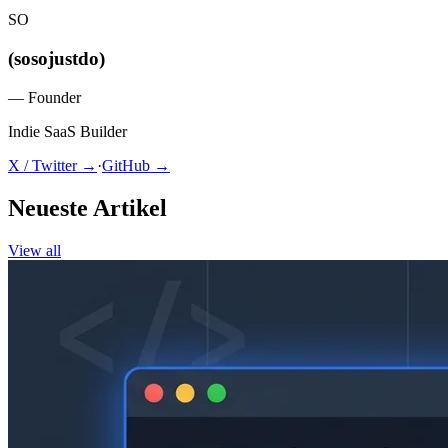
SO
(sosojustdo)
—
Founder
Indie SaaS Builder
X / Twitter →
·
GitHub →
Neueste Artikel
View all