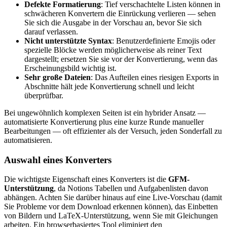
Defekte Formatierung
: Tief verschachtelte Listen können in
schwächeren Konvertern die Einrückung verlieren — sehen
Sie sich die Ausgabe in der Vorschau an, bevor Sie sich
darauf verlassen.
Nicht unterstützte Syntax
: Benutzerdefinierte Emojis oder
spezielle Blöcke werden möglicherweise als reiner Text
dargestellt; ersetzen Sie sie vor der Konvertierung, wenn das
Erscheinungsbild wichtig ist.
Sehr große Dateien
: Das Aufteilen eines riesigen Exports in
Abschnitte hält jede Konvertierung schnell und leicht
überprüfbar.
Bei ungewöhnlich komplexen Seiten ist ein hybrider Ansatz —
automatisierte Konvertierung plus eine kurze Runde manueller
Bearbeitungen — oft effizienter als der Versuch, jeden Sonderfall zu
automatisieren.
Auswahl eines Konverters
Die wichtigste Eigenschaft eines Konverters ist die
GFM-
Unterstützung
, da Notions Tabellen und Aufgabenlisten davon
abhängen. Achten Sie darüber hinaus auf eine Live-Vorschau (damit
Sie Probleme vor dem Download erkennen können), das Einbetten
von Bildern und LaTeX-Unterstützung, wenn Sie mit Gleichungen
arbeiten. Ein browserbasiertes Tool eliminiert den