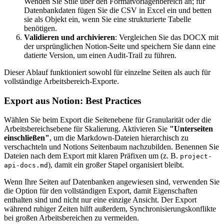
Wenden Sie Stile über den Formatvorlagenbereich an; für
Datenbankdaten fügen Sie die CSV in Excel ein und betten
sie als Objekt ein, wenn Sie eine strukturierte Tabelle
benötigen.
Validieren und archivieren
: Vergleichen Sie das DOCX mit
der ursprünglichen Notion-Seite und speichern Sie dann eine
datierte Version, um einen Audit-Trail zu führen.
Dieser Ablauf funktioniert sowohl für einzelne Seiten als auch für
vollständige Arbeitsbereich-Exporte.
Export aus Notion: Best Practices
Wählen Sie beim Export die Seitenebene für Granularität oder die
Arbeitsbereichsebene für Skalierung. Aktivieren Sie
"Unterseiten
einschließen"
, um die Markdown-Dateien hierarchisch zu
verschachteln und Notions Seitenbaum nachzubilden. Benennen Sie
Dateien nach dem Export mit klaren Präfixen um (z. B.
project-
), damit ein großer Stapel organisiert bleibt.
api-docs.md
Wenn Ihre Seiten auf Datenbanken angewiesen sind, verwenden Sie
die Option für den vollständigen Export, damit Eigenschaften
enthalten sind und nicht nur eine einzige Ansicht. Der Export
während ruhiger Zeiten hilft außerdem, Synchronisierungskonflikte
bei großen Arbeitsbereichen zu vermeiden.