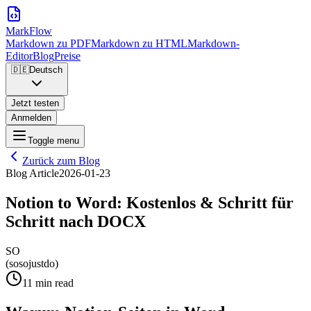
MarkFlow
Markdown zu PDF
Markdown zu HTML
Markdown-
Editor
Blog
Preise
🇩🇪
Deutsch
Jetzt testen
Anmelden
Toggle menu
Zurück zum Blog
Blog Article
2026-01-23
Notion to Word: Kostenlos & Schritt für
Schritt nach DOCX
SO
(sosojustdo)
11 min read