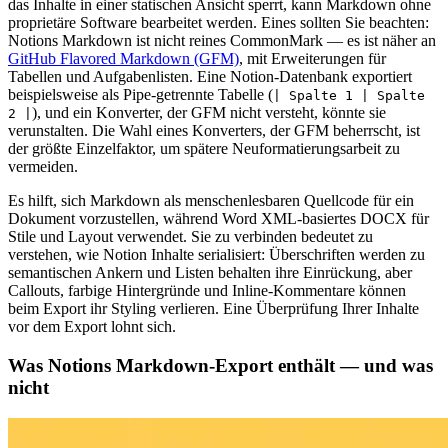
das Inhalte in einer statischen Ansicht sperrt, kann Markdown ohne
proprietäre Software bearbeitet werden. Eines sollten Sie beachten:
Notions Markdown ist nicht reines CommonMark — es ist näher an
GitHub Flavored Markdown (GFM)
, mit Erweiterungen für
Tabellen und Aufgabenlisten. Eine Notion-Datenbank exportiert
beispielsweise als Pipe-getrennte Tabelle (
| Spalte 1 | Spalte
), und ein Konverter, der GFM nicht versteht, könnte sie
2 |
verunstalten. Die Wahl eines Konverters, der GFM beherrscht, ist
der größte Einzelfaktor, um spätere Neuformatierungsarbeit zu
vermeiden.
Es hilft, sich Markdown als menschenlesbaren Quellcode für ein
Dokument vorzustellen, während Word XML-basiertes DOCX für
Stile und Layout verwendet. Sie zu verbinden bedeutet zu
verstehen, wie Notion Inhalte serialisiert: Überschriften werden zu
semantischen Ankern und Listen behalten ihre Einrückung, aber
Callouts, farbige Hintergründe und Inline-Kommentare können
beim Export ihr Styling verlieren. Eine Überprüfung Ihrer Inhalte
vor dem Export lohnt sich.
Was Notions Markdown-Export enthält — und was
nicht