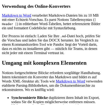
Verwendung des Online-Konverters
Markdown to Word
verarbeitet Markdown-Dateien bis zu 10 MB
mit einer Echtzeit-Vorschau. Es parst Notions Tabellensyntax (
|
) in editierbare Word-Tabellen, bettet referenzierte Bilder
Header |
ein und formatiert Codeblöcke mit Syntaxfärbung.
Der Prozess ist einfach: Laden Sie Ihre
-Datei hoch, prüfen Sie
.md
die Vorschau und laden Sie das DOCX herunter. Im Vergleich zu
einem Kommandozeilen-Tool wie Pandoc liegt der Vorteil darin,
dass es nichts zu installieren gibt — nützlich für Teams, in denen
nicht jeder mit einem Terminal vertraut ist.
Umgang mit komplexen Elementen
Notions fortgeschrittene Blöcke erfordern sorgfältige Handhabung.
Intern tokenisiert ein Konverter das Markdown und bildet es auf
Words XML-Struktur ab; Tools wie
Markdown to Word
verwenden
etablierte Parsing-Bibliotheken, um die Dokumenthierarchie zu
rekonstruieren. Wo es knifflig wird:
Synchronisierte Blöcke
duplizieren ihren Inhalt im Export,
sodass Sie die Kopien möglicherweise entfernen müssen.