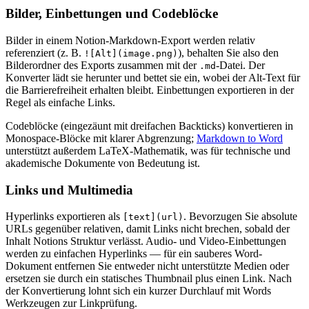
Bilder, Einbettungen und Codeblöcke
Bilder in einem Notion-Markdown-Export werden relativ
referenziert (z. B.
), behalten Sie also den
![Alt](image.png)
Bilderordner des Exports zusammen mit der
-Datei. Der
.md
Konverter lädt sie herunter und bettet sie ein, wobei der Alt-Text für
die Barrierefreiheit erhalten bleibt. Einbettungen exportieren in der
Regel als einfache Links.
Codeblöcke (eingezäunt mit dreifachen Backticks) konvertieren in
Monospace-Blöcke mit klarer Abgrenzung;
Markdown to Word
unterstützt außerdem LaTeX-Mathematik, was für technische und
akademische Dokumente von Bedeutung ist.
Links und Multimedia
Hyperlinks exportieren als
. Bevorzugen Sie absolute
[text](url)
URLs gegenüber relativen, damit Links nicht brechen, sobald der
Inhalt Notions Struktur verlässt. Audio- und Video-Einbettungen
werden zu einfachen Hyperlinks — für ein sauberes Word-
Dokument entfernen Sie entweder nicht unterstützte Medien oder
ersetzen sie durch ein statisches Thumbnail plus einen Link. Nach
der Konvertierung lohnt sich ein kurzer Durchlauf mit Words
Werkzeugen zur Linkprüfung.