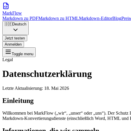
MarkFlow
Markdown zu PDF
Markdown zu HTML
Markdown-Editor
Blog
Preis
🇩🇪
Deutsch
Jetzt testen
Anmelden
Toggle menu
Legal
Datenschutzerklärung
Letzte Aktualisierung: 18. Mai 2026
Einleitung
Willkommen bei MarkFlow („wir“, „unser“ oder „uns“). Der Schutz Ihr
Markdown-Konvertierungsdienste (einschließlich Word, HTML und 
Informationen, die wir sammeln